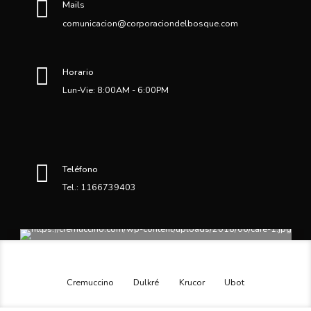
Mails
comunicacion@corporaciondelbosque.com
Horario
Lun-Vie: 8:00AM - 6:00PM
Teléfono
Tel.: 1166739403
Cremuccino
Dulkré
Krucor
Ubot