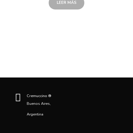
LEER MÁS
Cremuccino ®
Buenos Aires,
Argentina